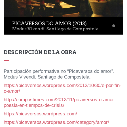
Todas las categorías
Pintura
Dibujo
Foto
Diseño
Performance
PICAVERSOS DO AMOR (2013)
Modus Vivendi. Santiago de Compostela.
Proyectos editoriales
DESCRIPCIÓN DE LA OBRA
Participación performativa no “Picaversos do amor”.
Modus Vivendi. Santiago de Compostela.
https://picaversos.wordpress.com/2012/10/30/e-por-fin-
o-amor/
http://compostimes.com/2012/11/picaversos-o-amor-
poesia-en-tiempos-de-crisis/
https://picaversos.wordpress.com/
https://picaversos.wordpress.com/category/amor/