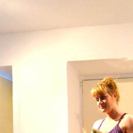
Pintura
Dibujo
Foto
Diseño
Performance
ALFABETA EMOCIONAL (2015)
Pintura
EXPLORAR
ZOOM