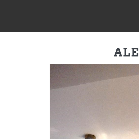
ALE
GRACIAS A TODAS. TRABAJO TERA
Acrílico sobre cartón 400 x 100 cms.