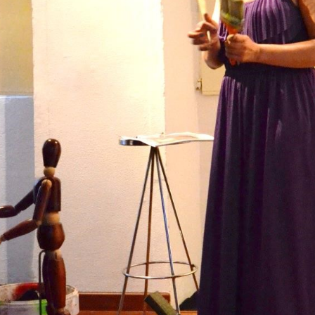
COMPLEJO SUPERVITAMÍNICO DEL LUNES DE LAS SUPERWOMANS (2014)
Diseño / Foto / Diseño
BIG BAND (2014)
EXPLORAR
ZOOM
EXPLORAR
ZOOM
Performance