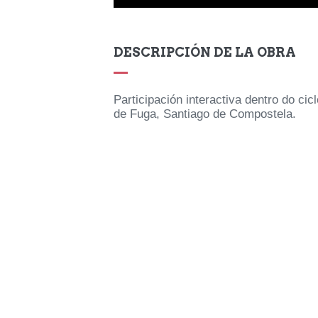
PICAVERSOS DO AMOR (2013)
Performance
DESCRIPCIÓN DE LA OBRA
EXPLORAR
ZOOM
Participación interactiva dentro do cic
de Fuga, Santiago de Compostela.