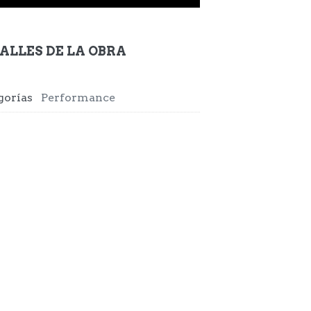
ALLES DE LA OBRA
EXPLORAR
ZOOM
gorías
Performance
A SUPERYONKIE DO AMOR (2013)
Performance
EXPLORAR
ZOOM