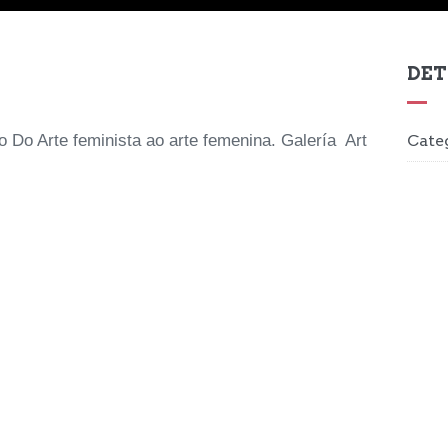
UNHA TARDE EN FAMILIA (2013)
Dibujo / Pintura
DET
lo Do Arte feminista ao arte femenina. Galería Art
Cate
EXPLORAR
ZOOM
3, 2, 1. (2013)
Proyectos editoriales / Dibujo
EXPLORAR
ZOOM
MAMÁ É SUPERWOMAN (2012)
EXPLORAR
ZOOM
Proyectos editoriales