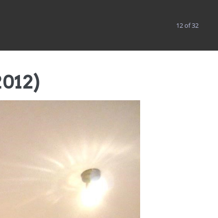
ÓRICA
COACH
BLOG
CONTACTO
12 of 32
012)
jo terapéutico sobre la niña interior (2018)