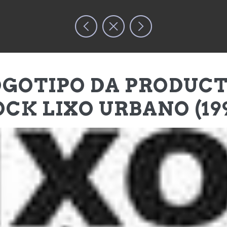
OBRA
ARTISTA
TE
OGOTIPO DA PRODUCT
CK LIXO URBANO (19
PÉUTICO SOBRE LA NIÑA INTERIOR (2018)
Inicio
/
Gracias a todas. Traba