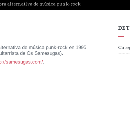
ora alternativa de música punk-rock
DET
alternativa de música punk-rock en 1995
Cate
guitarrista de Os Samesugas).
tp://samesugas.com/
.