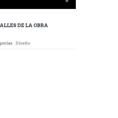
ALLES DE LA OBRA
gorías
Diseño
TV PORTRAITS, OU COMO ME GHUSTA POR OS TÍTULOS EN INGHLÉS PARA QUEDAR DE MODERNA (2014)
Dibujo / Pintura