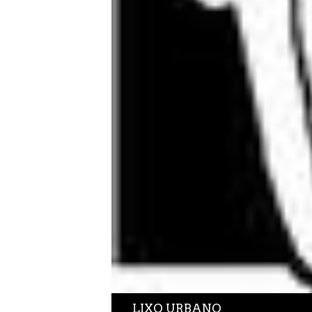
AS ESPONTÁNEAS (2016)
Dibujo
EXPLORAR
ZOOM
LIXO URBANO