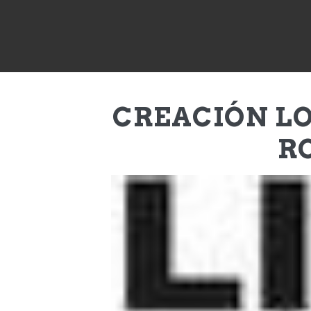
CREACIÓN L
RO
GRACIAS A TODAS. TRABAJO TERA
Acrílico sobre cartón 400 x 100 cms.