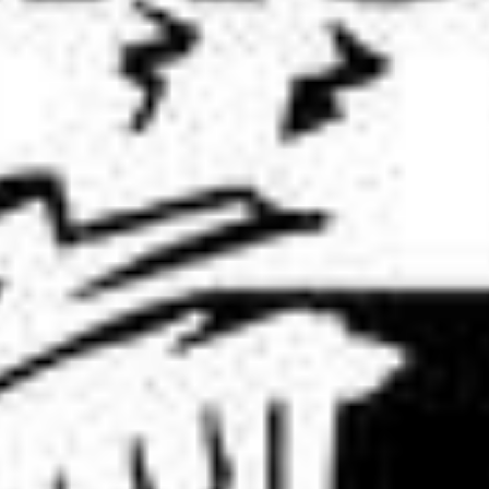
Pintura
Dibujo
Foto
Diseño
Performance
ALFABETA EMOCIONAL (2015)
Pintura
EXPLORAR
ZOOM