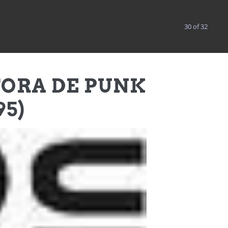
ÓRICA
COACH
BLOG
CONTACTO
30 of 32
ORA DE PUNK
95)
jo terapéutico sobre la niña interior (2018)